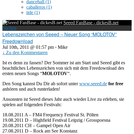
dancehall
(1)
caballeros
(1)
tide
(1)
Seeed FanBase - dickesB.net
Suchen
Lebenszeichen von Seeed – Neuer Song “MOLOTOV”
Freedownload
Jul 10th, 2011 @ 01:57 pm › Mike
↓ Zu den Kommentaren
Ist es denn zu fassen? Der Sommer ist am Start und Seeed gibt es
beachtliches Lebenszeichen von sich mit dem Freedownload des
ersten neuen Songs “
MOLOTOV
“.
Den Song kannst Du Dir ab sofort unter
www.seeed.de
for free
anhören und auch runterladen!
Ansonsten ist Seeed dieses Jahr auch wieder Live zu erleben, sie
spielen auf folgenden Festivals:
18.08.2011 A – FM4 Frequency Festival St. Pölten
19.08.2011 D – Highfield Festival Leipzig / Grosspoesna
20.08.2011 CH – Gampel Open Air
27.08.2011 D – Rock am See Konstanz