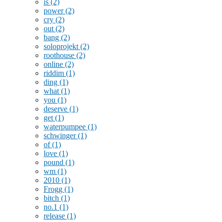
is
(2)
power
(2)
cry
(2)
out
(2)
bang
(2)
soloprojekt
(2)
roothouse
(2)
online
(2)
riddim
(1)
ding
(1)
what
(1)
you
(1)
deserve
(1)
get
(1)
waterpumpee
(1)
schwinger
(1)
of
(1)
love
(1)
pound
(1)
wm
(1)
2010
(1)
Frogg
(1)
bitch
(1)
no.1
(1)
release
(1)