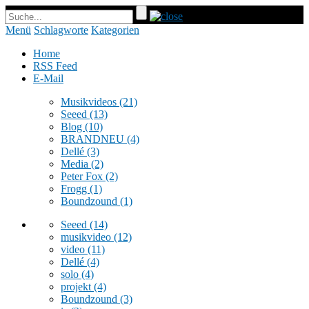
Menü
Schlagworte
Kategorien
Home
RSS Feed
E-Mail
Musikvideos
(21)
Seeed
(13)
Blog
(10)
BRANDNEU
(4)
Dellé
(3)
Media
(2)
Peter Fox
(2)
Frogg
(1)
Boundzound
(1)
Seeed
(14)
musikvideo
(12)
video
(11)
Dellé
(4)
solo
(4)
projekt
(4)
Boundzound
(3)