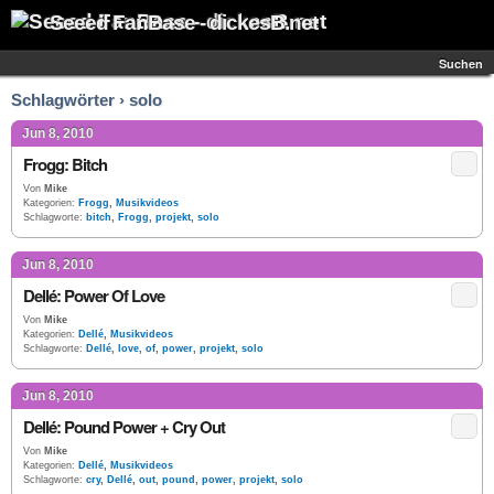
Seeed FanBase - dickesB.net
Suchen
Schlagwörter › solo
Jun 8, 2010
Frogg: Bitch
Von
Mike
Kategorien:
Frogg
,
Musikvideos
Schlagworte:
bitch
,
Frogg
,
projekt
,
solo
Jun 8, 2010
Dellé: Power Of Love
Von
Mike
Kategorien:
Dellé
,
Musikvideos
Schlagworte:
Dellé
,
love
,
of
,
power
,
projekt
,
solo
Jun 8, 2010
Dellé: Pound Power + Cry Out
Von
Mike
Kategorien:
Dellé
,
Musikvideos
Schlagworte:
cry
,
Dellé
,
out
,
pound
,
power
,
projekt
,
solo