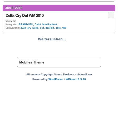
Jun 8, 2010
Dellé: Cry Out WM 2010
Von
Mike
Kategorien:
BRANDNEU
,
Dellé
,
Musikvideos
Schlagworte:
2010
,
cry
,
Dellé
,
out
,
projekt
,
solo
,
wm
Weitersuchen...
Mobiles Theme
All content Copyright Seeed FanBase - dickesB.net
Powered by
WordPress
+
WPtouch 1.9.40