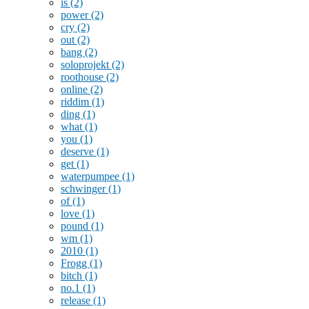
is
(2)
power
(2)
cry
(2)
out
(2)
bang
(2)
soloprojekt
(2)
roothouse
(2)
online
(2)
riddim
(1)
ding
(1)
what
(1)
you
(1)
deserve
(1)
get
(1)
waterpumpee
(1)
schwinger
(1)
of
(1)
love
(1)
pound
(1)
wm
(1)
2010
(1)
Frogg
(1)
bitch
(1)
no.1
(1)
release
(1)