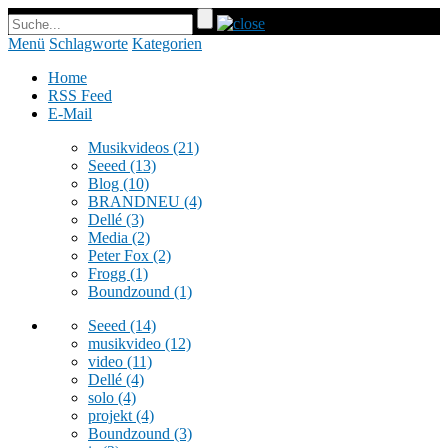
Menü
Schlagworte
Kategorien
Home
RSS Feed
E-Mail
Musikvideos
(21)
Seeed
(13)
Blog
(10)
BRANDNEU
(4)
Dellé
(3)
Media
(2)
Peter Fox
(2)
Frogg
(1)
Boundzound
(1)
Seeed
(14)
musikvideo
(12)
video
(11)
Dellé
(4)
solo
(4)
projekt
(4)
Boundzound
(3)