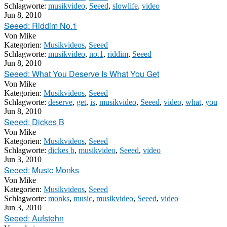
Schlagworte:
musikvideo
,
Seeed
,
slowlife
,
video
Jun 8, 2010
Seeed: Riddim No.1
Von
Mike
Kategorien:
Musikvideos
,
Seeed
Schlagworte:
musikvideo
,
no.1
,
riddim
,
Seeed
Jun 8, 2010
Seeed: What You Deserve Is What You Get
Von
Mike
Kategorien:
Musikvideos
,
Seeed
Schlagworte:
deserve
,
get
,
is
,
musikvideo
,
Seeed
,
video
,
what
,
you
Jun 8, 2010
Seeed: Dickes B
Von
Mike
Kategorien:
Musikvideos
,
Seeed
Schlagworte:
dickes b
,
musikvideo
,
Seeed
,
video
Jun 3, 2010
Seeed: Music Monks
Von
Mike
Kategorien:
Musikvideos
,
Seeed
Schlagworte:
monks
,
music
,
musikvideo
,
Seeed
,
video
Jun 3, 2010
Seeed: Aufstehn