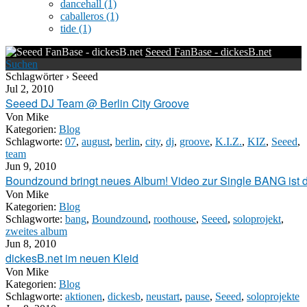
dancehall
(1)
caballeros
(1)
tide
(1)
Seeed FanBase - dickesB.net
Suchen
Schlagwörter › Seeed
Jul 2, 2010
Seeed DJ Team @ Berlin City Groove
Von
Mike
Kategorien:
Blog
Schlagworte:
07
,
august
,
berlin
,
city
,
dj
,
groove
,
K.I.Z.
,
KIZ
,
Seeed
,
team
Jun 9, 2010
Boundzound bringt neues Album! Video zur Single BANG ist d
Von
Mike
Kategorien:
Blog
Schlagworte:
bang
,
Boundzound
,
roothouse
,
Seeed
,
soloprojekt
,
zweites album
Jun 8, 2010
dickesB.net im neuen Kleid
Von
Mike
Kategorien:
Blog
Schlagworte:
aktionen
,
dickesb
,
neustart
,
pause
,
Seeed
,
soloprojekte