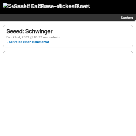
Seeed FanBase - dickesB.net
Suchen
Seeed: Schwinger
Dez 22nd, 2009 @ 03:32 am › admin
↓ Schreibe einen Kommentar