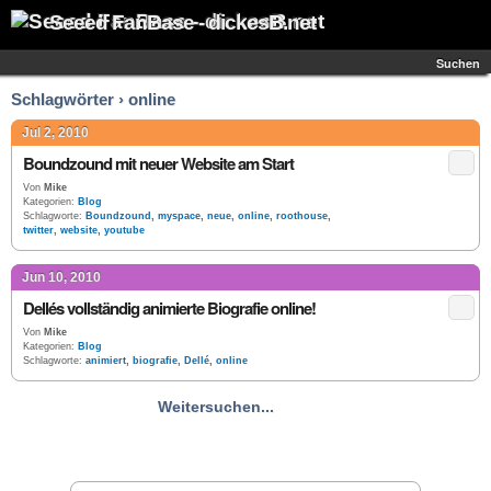
Seeed FanBase - dickesB.net
Suchen
Schlagwörter › online
Jul 2, 2010
Boundzound mit neuer Website am Start
Von
Mike
Kategorien:
Blog
Schlagworte:
Boundzound
,
myspace
,
neue
,
online
,
roothouse
,
twitter
,
website
,
youtube
Jun 10, 2010
Dellés vollständig animierte Biografie online!
Von
Mike
Kategorien:
Blog
Schlagworte:
animiert
,
biografie
,
Dellé
,
online
Weitersuchen...