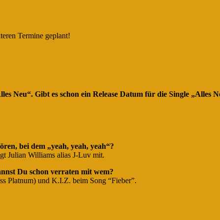
iteren Termine geplant!
lles Neu“. Gibt es schon ein Release Datum für die Single „Alles 
hören, bei dem „yeah, yeah, yeah“?
t Julian Williams alias J-Luv mit.
annst Du schon verraten mit wem?
ss Platnum) und K.I.Z. beim Song “Fieber”.