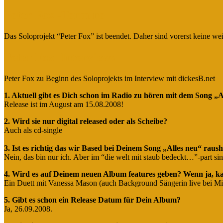
Peter Fox -Termine
Das Soloprojekt “Peter Fox” ist beendet. Daher sind vorerst keine we
Peter Fox -Interviews
Peter Fox zu Beginn des Soloprojekts im Interview mit dickesB.net
1. Aktuell gibt es Dich schon im Radio zu hören mit dem Song „A
Release ist im August am 15.08.2008!
2. Wird sie nur digital released oder als Scheibe?
Auch als cd-single
3. Ist es richtig das wir Based bei Deinem Song „Alles neu“ raus
Nein, das bin nur ich. Aber im “die welt mit staub bedeckt…”-part sing
4. Wird es auf Deinem neuen Album features geben? Wenn ja, k
Ein Duett mit Vanessa Mason (auch Background Sängerin live bei Mi
5. Gibt es schon ein Release Datum für Dein Album?
Ja, 26.09.2008.