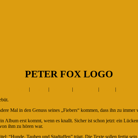
PETER FOX LOGO
Biografie
|
Termine
|
Interviews
|
Diskografie
|
Videos
|
Links
ebüt.
dere Mal in den Genuss seines „Fiebers“ kommen, dass ihn zu immer w
sein Album erst kommt, wenn es knallt. Sicher ist schon jetzt: ein Lücken
t von ihm zu hören war.
itel: “Hunde, Tauben und Stadtaffen” trägt. Die Texte sollen fertig se