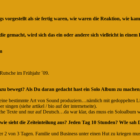
s vorgestellt als sie fertig waren, wie waren die Reaktion, wie ka
e gemacht, wird sich das ein oder andere sich vielleicht in einem
m
Rutsche im Frühjahr ´09.
u bewegt? Als Du daran gedacht hast ein Solo Album zu machen, 
h eine bestimmte Art von Sound produziern…nämlich mit gedoppelten L
singen (siehe artikel / bio auf der internetseite).
iche Texte und nur auf Deutsch…da war klar, das muss ein Soloalbum w
wie sieht die Zeiteinteilung aus? Jeden Tag 10 Stunden? WIe sa
icher 2 von 3 Tagen. Familie und Business unter einen Hut zu kriegen mus