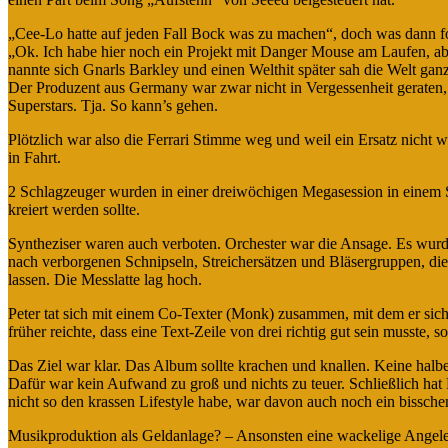
„Cee-Lo hatte auf jeden Fall Bock was zu machen“, doch was dann fol
„Ok. Ich habe hier noch ein Projekt mit Danger Mouse am Laufen, a
nannte sich Gnarls Barkley und einen Welthit später sah die Welt ganz
Der Produzent aus Germany war zwar nicht in Vergessenheit geraten
Superstars. Tja. So kann’s gehen.
Plötzlich war also die Ferrari Stimme weg und weil ein Ersatz nicht
in Fahrt.
2 Schlagzeuger wurden in einer dreiwöchigen Megasession in einem 
kreiert werden sollte.
Syntheziser waren auch verboten. Orchester war die Ansage. Es wurd
nach verborgenen Schnipseln, Streichersätzen und Bläsergruppen, di
lassen. Die Messlatte lag hoch.
Peter tat sich mit einem Co-Texter (Monk) zusammen, mit dem er sich g
früher reichte, dass eine Text-Zeile von drei richtig gut sein musste, 
Das Ziel war klar. Das Album sollte krachen und knallen. Keine halbe
Dafür war kein Aufwand zu groß und nichts zu teuer. Schließlich hat 
nicht so den krassen Lifestyle habe, war davon auch noch ein bissche
Musikproduktion als Geldanlage? – Ansonsten eine wackelige Angeleg