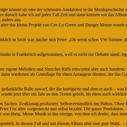
gte könnte als eine der schönsten Anekdoten in die Musikgeschichte e
ber danach habe ich auf jeden Fall Zeit und dann können wir das Alb
 anders aus.
, aber das kleine Projekt von Cee-Lo Green und Danger Mouse wurde zu
 wirklich in Sicht war, dachte sich Peter: „Ok wenn schon VW Stimme, d
Studio in Frankreich aufgenommen, weil es nicht zur Debatte stand, 
en eigene Melodien und Streicher-Riffs entworfen aber auch hunderte v
e dann wiederum als Grundlage für einen Arrangeur dienten, der das G
edankliche Bälle zuwarf, der ihn korrigierte und dem er auch – was bei
so wurde jetzt über ein Jahr an den Texten gefeilt, bis diese auch wirkl
n Sachen. Erstklassig produziert. Selbstverständlich mit Pathos. Ohne P
Peter Fox alles vorgestreckt und selbst bezahlt. Die ganze Produktion.
n was übrig. Meine Musik ist das einzige, von dem ich denke, dass mei
enheit. In diesem Fall und mit diesem Album aber eine gute Wahl. – 