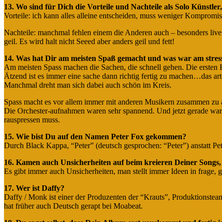
13. Wo sind für Dich die Vorteile und Nachteile als Solo Künstle
Vorteile: ich kann alles alleine entscheiden, muss weniger Kompromi
Nachteile: manchmal fehlen einem die Anderen auch – besonders live
geil. Es wird halt nicht Seeed aber anders geil und fett!
14. Was hat Dir am meisten Spaß gemacht und was war am stres
Am meisten Spass machen die Sachen, die schnell gehen. Die ersten Be
Ätzend ist es immer eine sache dann richtig fertig zu machen…das art
Manchmal dreht man sich dabei auch schön im Kreis.
Spass macht es vor allem immer mit anderen Musikern zusammen zu 
Die Orchester-aufnahmen waren sehr spannend. Und jetzt gerade war
rauspressen muss.
15. Wie bist Du auf den Namen Peter Fox gekommen?
Durch Black Kappa, “Peter” (deutsch gesprochen: “Peter”) anstatt Pete
16. Kamen auch Unsicherheiten auf beim kreieren Deiner Songs, d
Es gibt immer auch Unsicherheiten, man stellt immer Ideen in frage, 
17. Wer ist Daffy?
Daffy / Monk ist einer der Produzenten der “Krauts”, Produktionstea
hat früher auch Deutsch gerapt bei Moabeat.