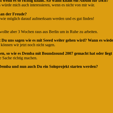
st wenn es so richtig knallt. Ab wann knallt ein Album für Dich?
s würde mich auch interessieren, wenn es nicht von mir wär.
 an der Freude?
eute wie möglich darauf aufmerksam werden und es gut finden!
h wollte aber 3 Wochen raus aus Berlin um in Ruhe zu arbeiten.
 Du uns sagen wie es mit Seeed weiter gehen wird? Wann es wiede
 können wir jetzt noch nicht sagen.
n, so wie es Demba mit Boundzound 2007 gemacht hat oder liegt d
e Sache richtig machen.
 Demba und nun auch Du ein Soloprojekt starten werden?