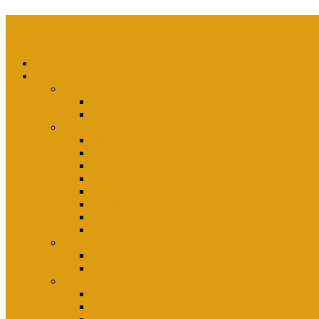
Seeed FanBase – dickesB.net
Blog
fanbase
Seeed
Termine
Tunelist
dickesB
Das sind wir
Fanchat
Community
Banner
Links
Newsletter
Kontakt
Impressum
Solos
Dellé
Peter Fox
Friends
Lychee Lassi
Oceana