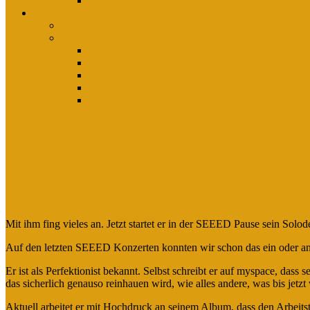
Miss Platnum
Media
BRANDNEU
Musikvideos
Boundzound
Dellé
Frogg
Peter Fox
Seeed
Peter Fox
Mit ihm fing vieles an. Jetzt startet er in der SEEED Pause sein Solod
Auf den letzten SEEED Konzerten konnten wir schon das ein oder an
Er ist als Perfektionist bekannt. Selbst schreibt er auf myspace, dass 
das sicherlich genauso reinhauen wird, wie alles andere, was bis jetz
Aktuell arbeitet er mit Hochdruck an seinem Album, dass den Arbeitst