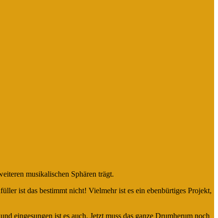
eiteren musikalischen Sphären trägt.
füller ist das bestimmt nicht! Vielmehr ist es ein ebenbürtiges Projekt,
in und eingesungen ist es auch. Jetzt muss das ganze Drumherum noch