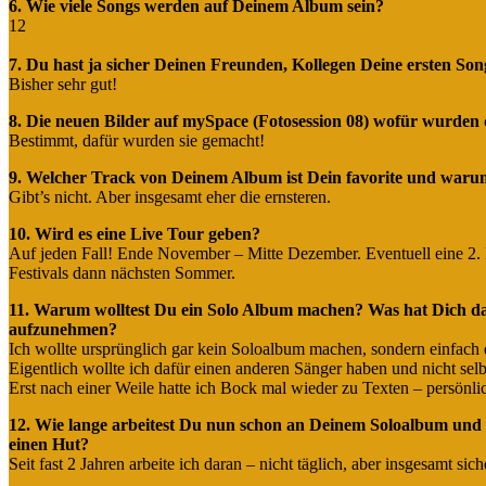
6. Wie viele Songs werden auf Deinem Album sein?
12
7. Du hast ja sicher Deinen Freunden, Kollegen Deine ersten Song
Bisher sehr gut!
8. Die neuen Bilder auf mySpace (Fotosession 08) wofür wurden di
Bestimmt, dafür wurden sie gemacht!
9. Welcher Track von Deinem Album ist Dein favorite und waru
Gibt’s nicht. Aber insgesamt eher die ernsteren.
10. Wird es eine Live Tour geben?
Auf jeden Fall! Ende November – Mitte Dezember. Eventuell eine 2. 
Festivals dann nächsten Sommer.
11. Warum wolltest Du ein Solo Album machen? Was hat Dich daz
aufzunehmen?
Ich wollte ursprünglich gar kein Soloalbum machen, sondern einfac
Eigentlich wollte ich dafür einen anderen Sänger haben und nicht selber 
Erst nach einer Weile hatte ich Bock mal wieder zu Texten – persönl
12. Wie lange arbeitest Du nun schon an Deinem Soloalbum und 
einen Hut?
Seit fast 2 Jahren arbeite ich daran – nicht täglich, aber insgesamt s