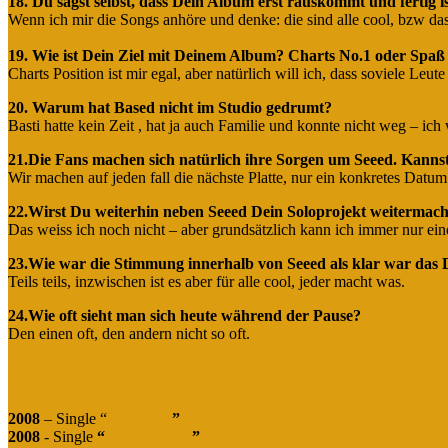
18. Du sagst selbst, dass Dein Album erst rauskommt und fertig i
Wenn ich mir die Songs anhöre und denke: die sind alle cool, bzw da
19. Wie ist Dein Ziel mit Deinem Album? Charts No.1 oder Spaß
Charts Position ist mir egal, aber natürlich will ich, dass soviele L
20. Warum hat Based nicht im Studio gedrumt?
Basti hatte kein Zeit , hat ja auch Familie und konnte nicht weg – ic
21.Die Fans machen sich natürlich ihre Sorgen um Seeed. Kannst
Wir machen auf jeden fall die nächste Platte, nur ein konkretes Datum
22.Wirst Du weiterhin neben Seeed Dein Soloprojekt weitermache
Das weiss ich noch nicht – aber grundsätzlich kann ich immer nur ein
23.Wie war die Stimmung innerhalb von Seeed als klar war das
Teils teils, inzwischen ist es aber für alle cool, jeder macht was.
24.Wie oft sieht man sich heute während der Pause?
Den einen oft, den andern nicht so oft.
Peter Fox -Diskografie
2008
– Single “
Alles Neu
”
2008
- Single
“
Haus am See
”