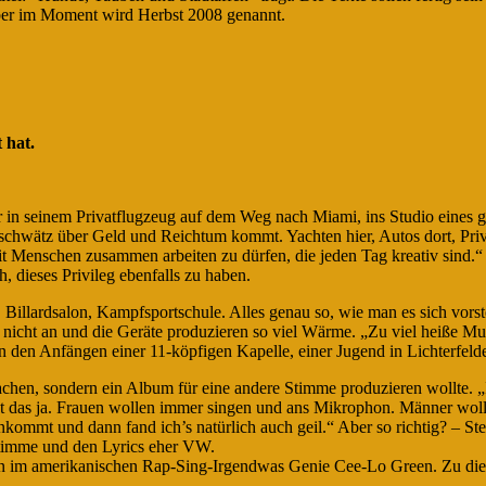
aber im Moment wird Herbst 2008 genannt.
 hat.
er in seinem Privatflugzeug auf dem Weg nach Miami, ins Studio eines
eschwätz über Geld und Reichtum kommt. Yachten hier, Autos dort, Priv
mit Menschen zusammen arbeiten zu dürfen, die jeden Tag kreativ sind.“
, dieses Privileg ebenfalls zu haben.
. Billardsalon, Kampfsportschule. Alles genau so, wie man es sich vors
t nicht an und die Geräte produzieren so viel Wärme. „Zu viel heiße M
n den Anfängen einer 11-köpfigen Kapelle, einer Jugend in Lichterfeld
achen, sondern ein Album für eine andere Stimme produzieren wollte. „Ic
nst das ja. Frauen wollen immer singen und ans Mikrophon. Männer woll
ankommt und dann fand ich’s natürlich auch geil.“ Aber so richtig? – 
 Stimme und den Lyrics eher VW.
en im amerikanischen Rap-Sing-Irgendwas Genie Cee-Lo Green. Zu dies