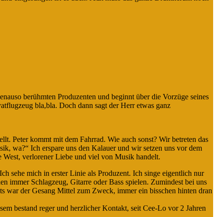
 genauso berühmten Produzenten und beginnt über die Vorzüge seines
atflugzeug bla,bla. Doch dann sagt der Herr etwas ganz
tellt. Peter kommt mit dem Fahrrad. Wie auch sonst? Wir betreten das
usik, wa?“ Ich erspare uns den Kalauer und wir setzen uns vor dem
e West, verlorener Liebe und viel von Musik handelt.
h sehe mich in erster Linie als Produzent. Ich singe eigentlich nur
en immer Schlagzeug, Gitarre oder Bass spielen. Zumindest bei uns
Stets war der Gesang Mittel zum Zweck, immer ein bisschen hinten dran
em bestand reger und herzlicher Kontakt, seit Cee-Lo vor 2 Jahren