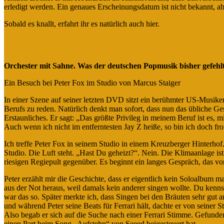
erledigt werden. Ein genaues Erscheinungsdatum ist nicht bekannt, 
Sobald es knallt, erfahrt ihr es natürlich auch hier.
Peter Fox – Biografie
Orchester mit Sahne. Was der deutschen Popmusik bisher gefehlt
Ein Besuch bei Peter Fox im Studio von Marcus Staiger
In einer Szene auf seiner letzten DVD sitzt ein berühmter US-Musik
Berufs zu reden. Natürlich denkt man sofort, dass nun das übliche G
Erstaunliches. Er sagt: „Das größte Privileg in meinem Beruf ist es, 
Auch wenn ich nicht im entferntesten Jay Z heiße, so bin ich doch froh
Ich treffe Peter Fox in seinem Studio in einem Kreuzberger Hinterhof
Studio. Die Luft steht. „Hast Du geheizt?“. Nein. Die Klimaanlage is
riesigen Regiepult gegenüber. Es beginnt ein langes Gespräch, das vo
Peter erzählt mir die Geschichte, dass er eigentlich kein Soloalbum m
aus der Not heraus, weil damals kein anderer singen wollte. Du ken
war das so. Später merkte ich, dass Singen bei den Bräuten sehr gut 
und während Peter seine Beats für Ferrari hält, dachte er von seiner
Also begab er sich auf die Suche nach einer Ferrari Stimme. Gefund
einen Part beim Song „Aufstehn“ von Seeed beigesteuert hat.