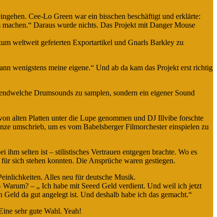
ingehen. Cee-Lo Green war ein bisschen beschäftigt und erklärte:
um machen.“ Daraus wurde nichts. Das Projekt mit Danger Mouse
m weltweit gefeierten Exportartikel und Gnarls Barkley zu
ann wenigstens meine eigene.“ Und ab da kam das Projekt erst richtig
irgendwelche Drumsounds zu samplen, sondern ein eigener Sound
on alten Platten unter die Lupe genommen und DJ Illvibe forschte
anze umschrieb, um es vom Babelsberger Filmorchester einspielen zu
 ihm selten ist – stilistisches Vertrauen entgegen brachte. Wo es
ich für sich stehen konnten. Die Ansprüche waren gestiegen.
einlichkeiten. Alles neu für deutsche Musik.
 – Warum? – „ Ich habe mit Seeed Geld verdient. Und weil ich jetzt
n Geld da gut angelegt ist. Und deshalb habe ich das gemacht.“
Eine sehr gute Wahl. Yeah!