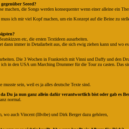
r, gegenüber Seeed?
sse machen, die Songs werden konsequenter wenn einer alleine ein The
 muss ich mir viel Kopf machen, um ein Konzept auf die Beine zu stel
sigsten?
atskizzen etc, die ersten Textideen ausarbeiten.
et dann immer in Detailarbeit aus, die sich ewig ziehen kann und wo es
arbeiten. Die 3 Wochen in Frankreich mit Vinni und Daffy und den D
 ich in den USA um Marching Drummer für die Tour zu casten. Das si
 musste sein, weil es ja alles deutsche Texte sind.
a Du ja nun ganz allein dafür verantwortlich bist oder gab es Ber
ganz normal.
m, wo auch Vincent (Illvibe) und Dirk Berger dazu gehören,