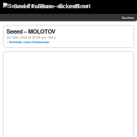
Seeed FanBase - dickesB.net
Suchen
Seeed – MOLOTOV
Jul 10th, 2011 @ 02:04 pm › Mike
↓ Schreibe einen Kommentar