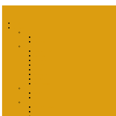
Seeed FanBase – dickesB.net
Blog
fanbase
Seeed
Termine
Tunelist
dickesB
Das sind wir
Fanchat
Community
Banner
Links
Newsletter
Kontakt
Impressum
Solos
Dellé
Peter Fox
Friends
Lychee Lassi
Oceana