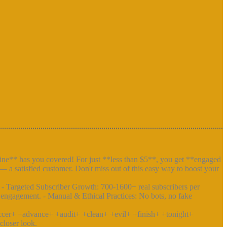
gine** has you covered! For just **less than $5**, you get **engaged
— a satisfied customer. Don't miss out of this easy way to boost your
. - Targeted Subscriber Growth: 700-1600+ real subscribers per
l engagement. - Manual & Ethical Practices: No bots, no fake
ccer+ +advance+ +audit+ +clean+ +evil+ +finish+ +tonight+
closer look.
«Link»