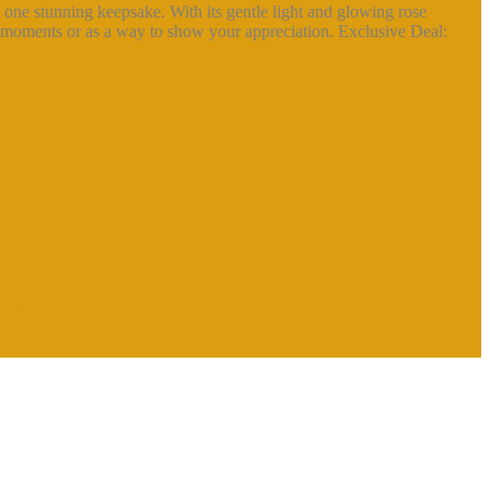
ne stunning keepsake. With its gentle light and glowing rose
al moments or as a way to show your appreciation. Exclusive Deal:
+
-
projekt
online
out
power
roothouse
no.1
of
pause
pound
release
riddim
schwinger