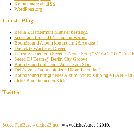
Kommentare als
RSS
WordPress.org
Latest Blog
Berlin Zusatztermin! Münster bestätigt.
Seeed auf Tour 2012 – auch in Berlin!
Boundzound Album kommt am 26.August !
Die letzte Woche mit Seeed
Lebenszeichen von Seeed – Neuer Song “MOLOTOV” Freed
Seeed DJ Team @ Berlin City Groove
Boundzound mit neuer Website am Start
Dellés vollständig animierte Biografie online!
Boundzound bringt neues Album! Video zur Single BANG ist 
dickesB.net im neuen Kleid
Twitter
Seeed FanBase – dickesB.net
| www.dickesb.net ©2010.