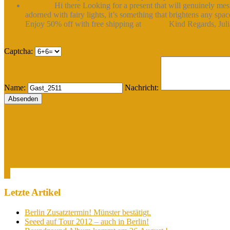
Juliann :
Hi there Looking for a present that will genuinely m
adorned with fairy lights, it’s something that brightens any s
Enjoy 50% off with free shipping at
«Link»
Kind Regards, Jul
Captcha:
Name:
Nachricht:
Tags
Dellé
Boundzound
bang
cry
2010
aufstehn
bitch
caballeros
dancehall
deserve
di
Seeed
video
solo
soloprojekt
slowlife
soloprojekte
tide
waterpumpee
w
Letzte Artikel
Berlin Zusatztermin! Münster bestätigt.
Seeed auf Tour 2012 – auch in Berlin!