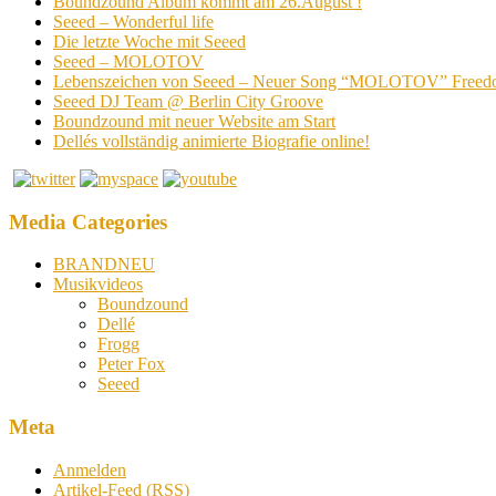
Boundzound Album kommt am 26.August !
Seeed – Wonderful life
Die letzte Woche mit Seeed
Seeed – MOLOTOV
Lebenszeichen von Seeed – Neuer Song “MOLOTOV” Freed
Seeed DJ Team @ Berlin City Groove
Boundzound mit neuer Website am Start
Dellés vollständig animierte Biografie online!
Media Categories
BRANDNEU
Musikvideos
Boundzound
Dellé
Frogg
Peter Fox
Seeed
Meta
Anmelden
Artikel-Feed (
RSS
)