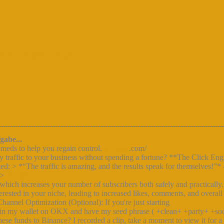
LOTOV” Freedownload
gabe...
d meds to help you regain control.
«Link»
.com/
y traffic to your business without spending a fortune? **The Click En
: > *“The traffic is amazing, and the results speak for themselves!”* 
 >
«Link»
hich increases your number of subscribers both safely and practically
erested in your niche, leading to increased likes, comments, and overal
hannel Optimization (Optional): If you're just starting
 in my wallet on OKX and have my seed phrase ( +clean+ +party+ +so
e funds to Binance? I recorded a clip, take a moment to view it for a 