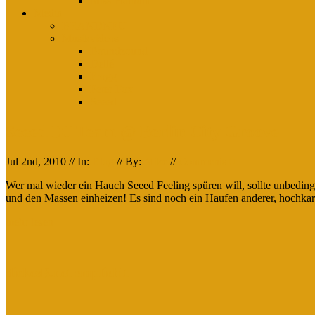
Miss Platnum
Media
BRANDNEU
Musikvideos
Boundzound
Dellé
Frogg
Peter Fox
Seeed
Seeed DJ Team @ Berlin City Groove
Jul 2nd, 2010 // In:
Blog
// By:
Mike
//
Comments 0
Wer mal wieder ein Hauch Seeed Feeling spüren will, sollte unbedin
und den Massen einheizen! Es sind noch ein Haufen anderer, hochkarä
mehr lesen
dickesB.net empfiehlt