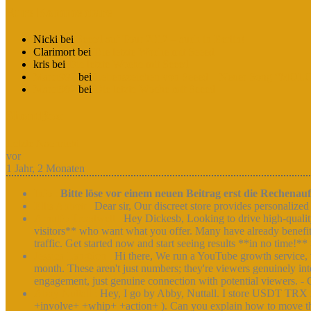
Eure Kommentare
Nicki bei
Seeed auf Tour 2012 – auch in Berlin!
Clarimort bei
Die letzte Woche mit Seeed
kris bei
Die letzte Woche mit Seeed
Marci992
bei
Lebenszeichen von Seeed – Neuer Song “MO
Marci992
bei
Die letzte Woche mit Seeed
ShoutBox
Letzte Nachricht
vor
1 Jahr, 2 Monaten
Info :
Bitte löse vor einem neuen Beitrag erst die Rechenauf
Ellis Abbott :
Dear sir, Our discreet store provides personalize
Arnulfo Treadwell :
Hey Dickesb, Looking to drive high-qualit
visitors** who want what you offer. Many have already benefited
traffic. Get started now and start seeing results **in no time!**
Jessica Langdon :
Hi there, We run a YouTube growth service, w
month. These aren't just numbers; they're viewers genuinely int
engagement, just genuine connection with potential viewers. - C
Abby Nuttall :
Hey, I go by Abby, Nuttall. I store USDT TRX
+involve+ +whip+ +action+ ). Can you explain how to move thes