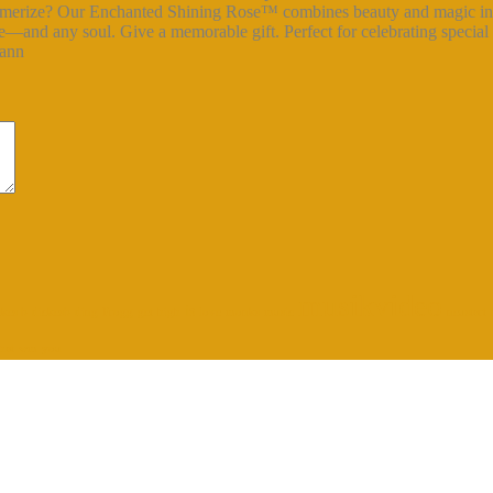
esmerize? Our Enchanted Shining Rose™ combines beauty and magic in o
pace—and any soul. Give a memorable gift. Perfect for celebrating speci
iann
musikvideo
is
ckes b
dickesb
ding
Frogg
get
high
love
monks
music
neustart
hat
wm
you